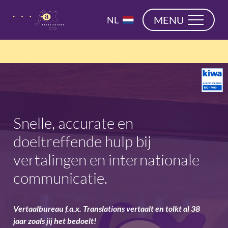
overslaan
EN
MENU
NL
DE
Snelle, accurate en
doeltreffende hulp bij
vertalingen en internationale
communicatie.
Vertaalbureau f.a.x. Translations vertaalt en tolkt al 38
jaar zoals jij het bedoelt!