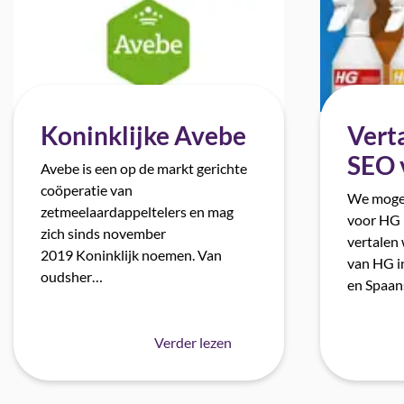
Koninklijke Avebe
Verta
SEO 
Avebe is een op de markt gerichte
coöperatie van
We mogen
zetmeelaardappeltelers en mag
voor HG 
zich sinds november
vertalen
2019 Koninklijk noemen. Van
van HG in
oudsher…
en Spaa
Verder lezen