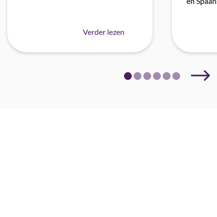
en Spaa
Verder lezen
Volg