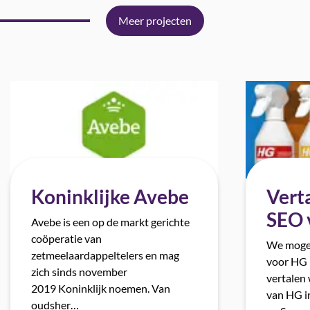
Meer projecten
Koninklijke Avebe
Verta
SEO 
Avebe is een op de markt gerichte
coöperatie van
We mogen
zetmeelaardappeltelers en mag
voor HG 
zich sinds november
vertalen
2019 Koninklijk noemen. Van
van HG in
oudsher…