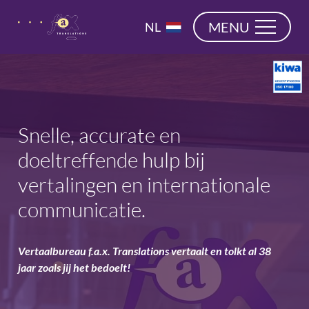
overslaan
EN
MENU
NL
DE
Snelle, accurate en
doeltreffende hulp bij
vertalingen en internationale
communicatie.
Vertaalbureau f.a.x. Translations vertaalt en tolkt al 38
jaar zoals jij het bedoelt!