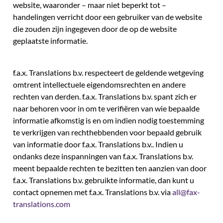
website, waaronder – maar niet beperkt tot –
handelingen verricht door een gebruiker van de website
die zouden zijn ingegeven door de op de website
geplaatste informatie.
f.a.x. Translations b.v. respecteert de geldende wetgeving
omtrent intellectuele eigendomsrechten en andere
rechten van derden. f.a.x. Translations b.v. spant zich er
naar behoren voor in om te verifiëren van wie bepaalde
informatie afkomstig is en om indien nodig toestemming
te verkrijgen van rechthebbenden voor bepaald gebruik
van informatie door f.a.x. Translations b.v.. Indien u
ondanks deze inspanningen van f.a.x. Translations b.v.
meent bepaalde rechten te bezitten ten aanzien van door
f.a.x. Translations b.v. gebruikte informatie, dan kunt u
contact opnemen met f.a.x. Translations b.v. via
all@fax-
translations.com