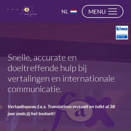
overslaan
EN
MENU
NL
DE
Snelle, accurate en
doeltreffende hulp bij
vertalingen en internationale
communicatie.
Vertaalbureau f.a.x. Translations vertaalt en tolkt al 38
jaar zoals jij het bedoelt!