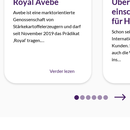
Royal Avebe
Über
eins
Avebe ist eine marktorientierte
für 
Genossenschaft von
Stärkekartoffelerzeugern und darf
Schon se
seit November 2019 das Prädikat
Internat
‚Royal‘ tragen.…
Kunden. 
auch die
ins…
Verder lezen
Weit