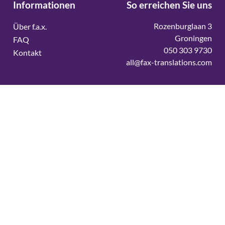
Informationen
So erreichen Sie uns
Rozenburglaan 3
Über f.a.x.
Groningen
FAQ
050 303 9730
Kontakt
all@fax-translations.com
Vertaalbureau
Vertaalbureau Deens
Vertaalbureau Duits
Vertaalbureau Engels
Vertaalbureau Fins