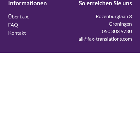
Informationen
So erreichen Sie uns
Rozenburglaan 3
Über f.a.x.
Groningen
FAQ
050 303 9730
Kontakt
all@fax-translations.com
Vertaalbureau
Vertaalbureau Deens
Vertaalbureau Duits
Vertaalbureau Engels
Vertaalbureau Fins