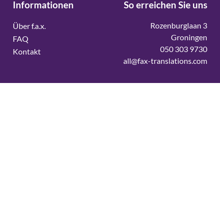
Informationen
So erreichen Sie uns
Rozenburglaan 3
Über f.a.x.
Groningen
FAQ
050 303 9730
Kontakt
all@fax-translations.com
Vertaalbureau
Vertaalbureau Deens
Vertaalbureau Duits
Vertaalbureau Engels
Vertaalbureau Fins