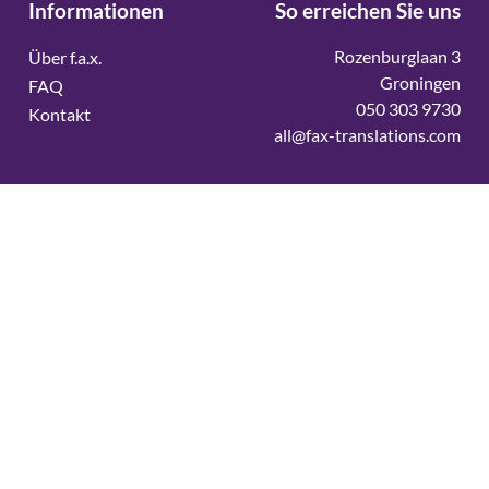
Informationen
So erreichen Sie uns
Rozenburglaan 3
Über f.a.x.
Groningen
FAQ
050 303 9730
Kontakt
all@fax-translations.com
Vertaalbureau
Vertaalbureau Deens
Vertaalbureau Duits
Vertaalbureau Engels
Vertaalbureau Fins