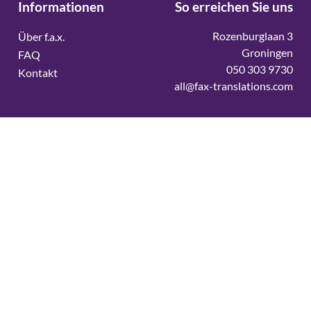
Informationen
So erreichen Sie uns
Rozenburglaan 3
Über f.a.x.
Groningen
FAQ
050 303 9730
Kontakt
all@fax-translations.com
Vertaalbureau
Vertaalbureau Deens
Vertaalbureau Duits
Vertaalbureau Engels
Vertaalbureau Fins