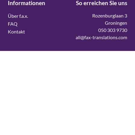
Informationen
So erreichen Sie uns
Rozenburglaan 3
Über f.a.x.
Groningen
FAQ
050 303 9730
Kontakt
all@fax-translations.com
Vertaalbureau
Vertaalbureau Deens
Vertaalbureau Duits
Vertaalbureau Engels
Vertaalbureau Fins