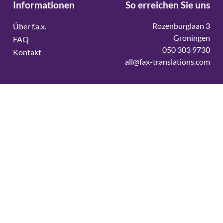
Informationen
So erreichen Sie uns
Rozenburglaan 3
Über f.a.x.
Groningen
FAQ
050 303 9730
Kontakt
all@fax-translations.com
Vertaalbureau
Vertaalbureau Deens
Vertaalbureau Duits
Vertaalbureau Engels
Vertaalbureau Fins