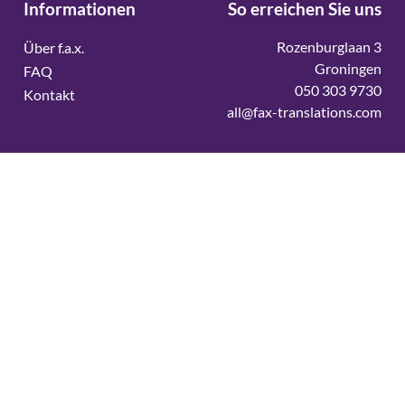
Informationen
So erreichen Sie uns
Rozenburglaan 3
Über f.a.x.
Groningen
FAQ
050 303 9730
Kontakt
all@fax-translations.com
Vertaalbureau
Vertaalbureau Deens
Vertaalbureau Duits
Vertaalbureau Engels
Vertaalbureau Fins