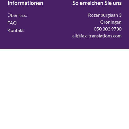
Informationen
So erreichen Sie uns
Rozenburglaan 3
Über f.a.x.
Groningen
FAQ
050 303 9730
Kontakt
all@fax-translations.com
Vertaalbureau
Vertaalbureau Deens
Vertaalbureau Duits
Vertaalbureau Engels
Vertaalbureau Fins