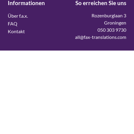
Informationen
So erreichen Sie uns
Rozenburglaan 3
Über f.a.x.
Groningen
FAQ
050 303 9730
Kontakt
all@fax-translations.com
Vertaalbureau
Vertaalbureau Deens
Vertaalbureau Duits
Vertaalbureau Engels
Vertaalbureau Fins