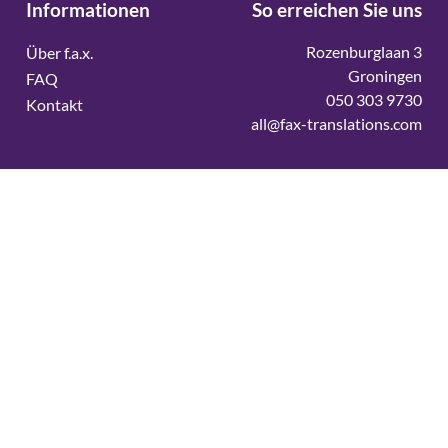
Informationen
So erreichen Sie uns
Rozenburglaan 3
Über f.a.x.
Groningen
FAQ
050 303 9730
Kontakt
all@fax-translations.com
Vertaalbureau
Vertaalbureau Deens
Vertaalbureau Duits
Vertaalbureau Engels
Vertaalbureau Fins