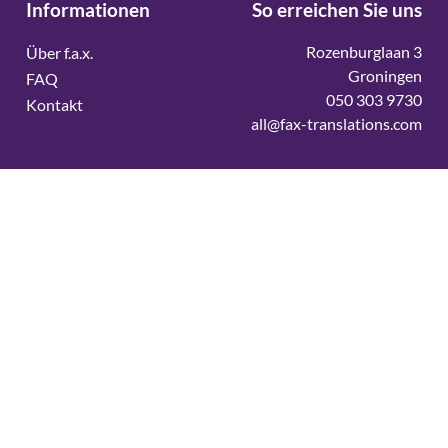
Informationen
So erreichen Sie uns
Rozenburglaan 3
Über f.a.x.
Groningen
FAQ
050 303 9730
Kontakt
all@fax-translations.com
Vertaalbureau
Vertaalbureau Deens
Vertaalbureau Duits
Vertaalbureau Engels
Vertaalbureau Fins