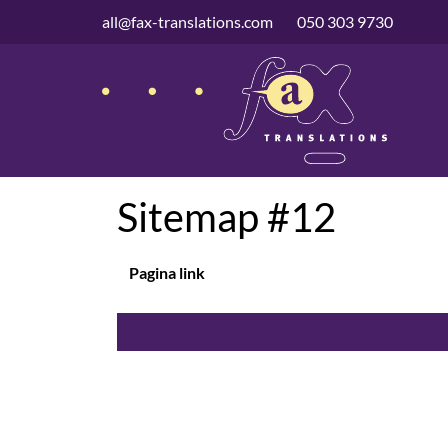
überspringen
all@fax-translations.com
050 303 9730
Sitemap #12
Pagina link