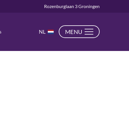
Rozenburglaan 3 Groningen
EN
MENU
NL
s
DE