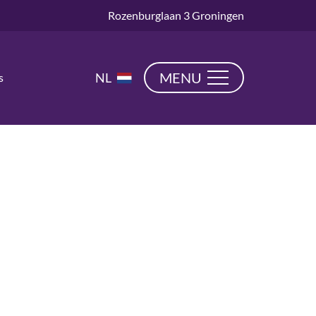
Rozenburglaan 3 Groningen
EN
MENU
NL
s
DE