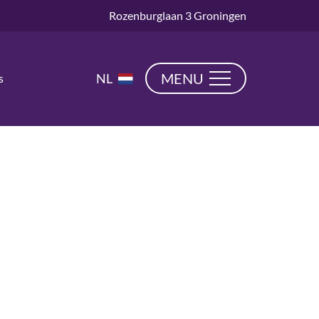
Rozenburglaan 3 Groningen
EN
MENU
NL
s
DE