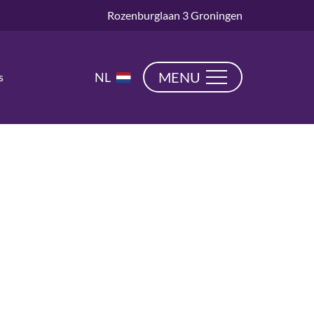
Rozenburglaan 3 Groningen
EN
MENU
NL
s
DE