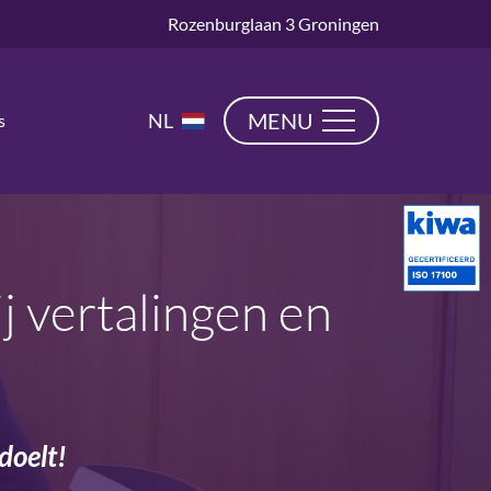
Rozenburglaan 3 Groningen
EN
MENU
NL
s
DE
j vertalingen en
edoelt!