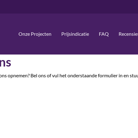
Onze Projecten
Prijsindicatie
FAQ
Recensie
ns
t ons opnemen? Bel ons of vul het onderstaande formulier in en stu