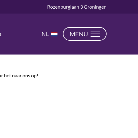
Rozenburglaan 3 Groningen
EN
MENU
NL
s
DE
ur het naar ons op!