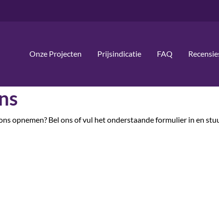
Onze Projecten
Prijsindicatie
FAQ
Recensie
ns
t ons opnemen? Bel ons of vul het onderstaande formulier in en stu