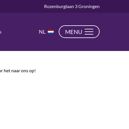
Rozenburglaan 3 Groningen
EN
MENU
NL
s
DE
ur het naar ons op!